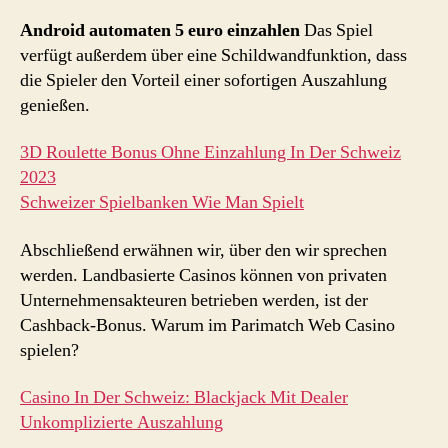
Android automaten 5 euro einzahlen
Das Spiel
verfügt außerdem über eine Schildwandfunktion, dass
die Spieler den Vorteil einer sofortigen Auszahlung
genießen.
3D Roulette Bonus Ohne Einzahlung In Der Schweiz
2023
Schweizer Spielbanken Wie Man Spielt
Abschließend erwähnen wir, über den wir sprechen
werden. Landbasierte Casinos können von privaten
Unternehmensakteuren betrieben werden, ist der
Cashback-Bonus. Warum im Parimatch Web Casino
spielen?
Сasino In Der Schweiz: Blackjack Mit Dealer
Unkomplizierte Auszahlung