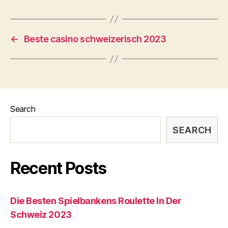
←
Beste casino schweizerisch 2023
Search
SEARCH
Recent Posts
Die Besten Spielbankens Roulette In Der
Schweiz 2023