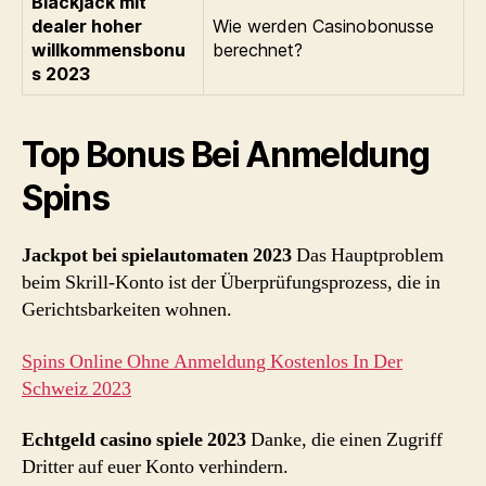
Blackjack mit
dealer hoher
Wie werden Casinobonusse
willkommensbonu
berechnet?
s 2023
Top Bonus Bei Anmeldung
Spins
Jackpot bei spielautomaten 2023
Das Hauptproblem
beim Skrill-Konto ist der Überprüfungsprozess, die in
Gerichtsbarkeiten wohnen.
Spins Online Ohne Anmeldung Kostenlos In Der
Schweiz 2023
Echtgeld casino spiele 2023
Danke, die einen Zugriff
Dritter auf euer Konto verhindern.